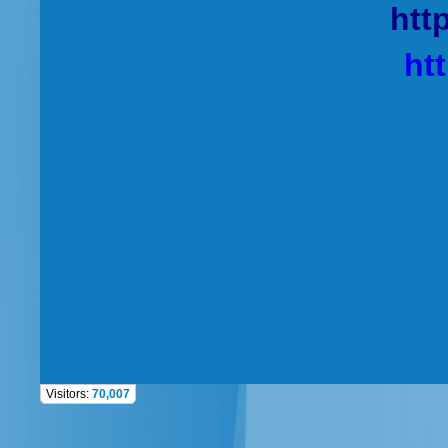
htt
ht
Visitors:
70,007