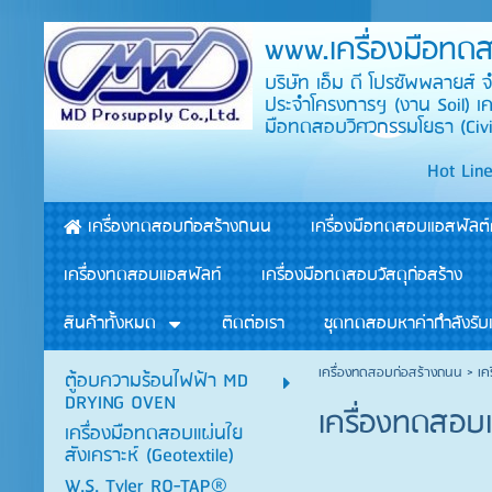
www.เครื่องมือทด
บริษัท เอ็ม ดี โปรซัพพลายส์
ประจำโครงการฯ (งาน Soil) เ
มือทดสอบวิศวกรรมโยธา
Hot Line : คุณเหมียว
เครื่องทดสอบก่อสร้างถนน
เครื่องมือทดสอบแอสฟัลต
เครื่องทดสอบแอสฟัลท์
เครื่องมือทดสอบวัสดุก่อสร้าง
สินค้าทั้งหมด
ติดต่อเรา
ชุดทดสอบหาค่ากำลังรับ
เครื่องทดสอบก่อสร้างถนน
>
เค
ตู้อบความร้อนไฟฟ้า MD
DRYING OVEN
เครื่องทดสอบ
เครื่องมือทดสอบแผ่นใย
สังเคราะห์ (Geotextile)
W.S. Tyler RO-TAP®