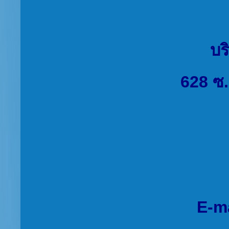
บร
628 ซ.
E-m