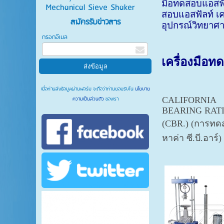
มือทดสอบแอสฟั
Mechanical Sieve Shaker
สอบแอสฟัลท์ เค
สมัครรับข่าวสาร
อุปกรณ์วิทยาศ
กรอกอีเมล
เครื่อง
มือทด
เมื่อท่านส่งข้อมูลผ่านฟอร์ม จะถือว่าท่านยอมรับใน
นโยบาย
ความเป็นส่วนตัว
ของเรา
CALIFORNIA
BEARING RAT
(CBR.) (การทดส
หาค่า ซี.บี.อาร์)