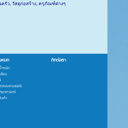
นครัว
,
วัสดุก่อสร้าง
,
ครุภัณฑ์ต่างๆ
ั้งหมด
ติดต่อเรา
งน้ำหนัก
มร้อน
์
ทดสอบงานธรณี
ิทยาศาสตร์
ินค้า