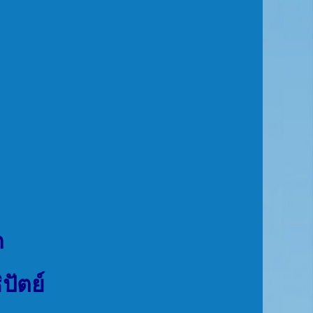
ด
ปัตย์