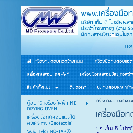
www.เครื่องมื
บริษัท เอ็ม ดี โปรซัพพ
ประจำโครงการฯ (งาน Soi
มือทดสอบวิศวกรรมโ
Hot Line : คุณเห
เครื่องทดสอบก่อสร้างถนน
เครื่องมือทดสอบแอส
เครื่องทดสอบแอสฟัลท์
เครื่องมือทดสอบวัสดุก่อสร้า
สินค้าทั้งหมด
ติดต่อเรา
ชุดทดสอบหาค่ากำล
เครื่องทดสอบก่อสร้างถ
ตู้อบความร้อนไฟฟ้า MD
DRYING OVEN
เครื่องมือ
เครื่องมือทดสอบแผ่นใย
สังเคราะห์ (Geotextile)
บจ.เอ็ม ดี โปร
W.S. Tyler RO-TAP®